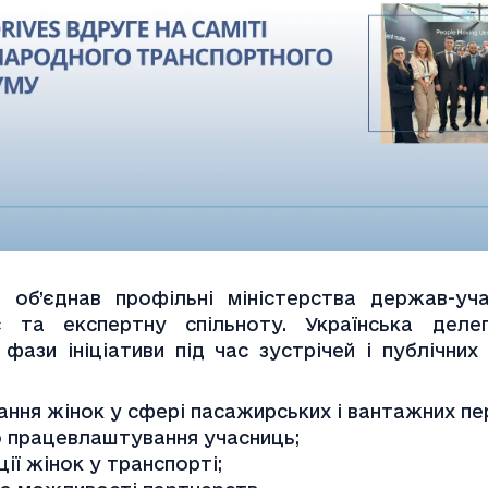
 об’єднав профільні міністерства держав-уча
нес та експертну спільноту. Українська делег
фази ініціативи під час зустрічей і публічних 
ання жінок у сфері пасажирських і вантажних пе
го працевлаштування учасниць;
ції жінок у транспорті;