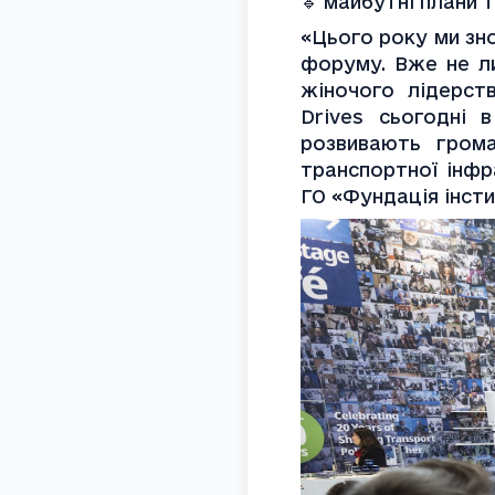
🔹 майбутні плани 
«Цього року ми зн
форуму. Вже не ли
жіночого лідерств
Drives сьогодні 
розвивають грома
транспортної інфр
ГО «Фундація інсти