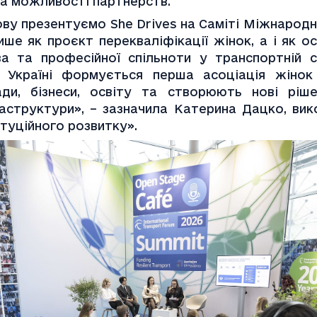
та можливості партнерств.
ову презентуємо She Drives на Саміті Міжнародн
ше як проєкт перекваліфікації жінок, а і як ос
а та професійної спільноти у транспортній с
в Україні формується перша асоціація жінок у
ди, бізнеси, освіту та створюють нові ріше
аструктури», – зазначила Катерина Дацко, вик
туційного розвитку». 