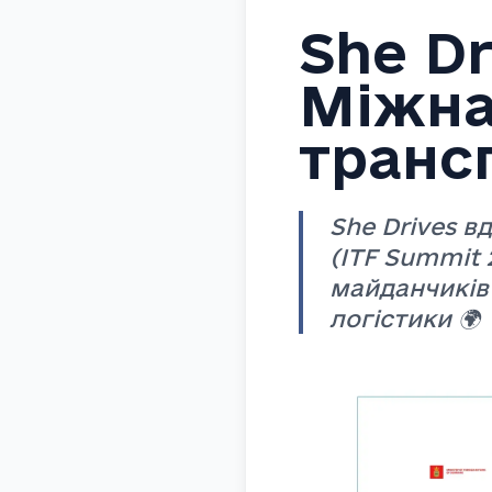
She Dr
Міжна
транс
She Drives 
(ITF Summit 
майданчиків
логістики 🌍