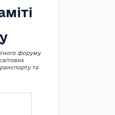
аміті
у
ртного форуму
світових
ранспорту та