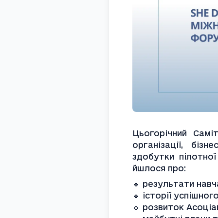
Цьогорічний Саміт
організації, біз
здобутки пілотної 
йшлося про:
🔹 результати навч
🔹 історії успішно
🔹 розвиток Асоціа